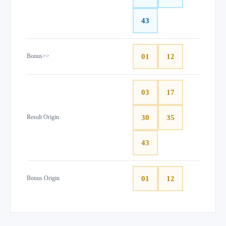
43
01
12
Bonus>>
03
17
30
35
Result Origin
43
01
12
Bonus Origin