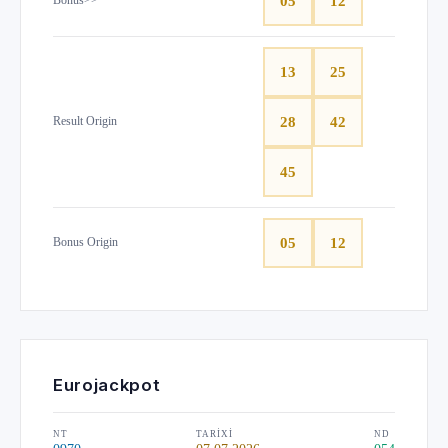
05
12
Bonus>>
13
25
28
42
Result Origin
45
05
12
Bonus Origin
Eurojackpot
NT
TARIXI
ND