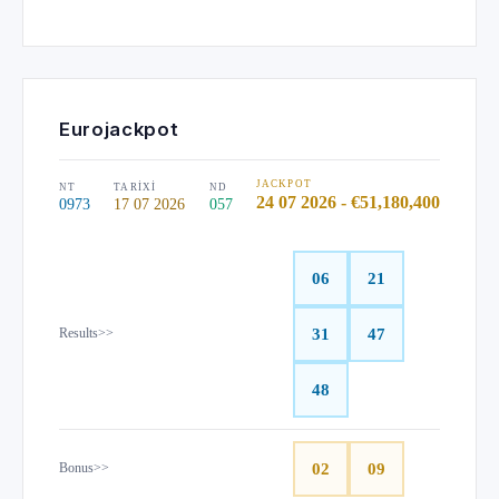
Eurojackpot
JACKPOT
NT
TARIXI
ND
24 07 2026 - €51,180,400
0973
17 07 2026
057
06
21
31
47
Results>>
48
02
09
Bonus>>