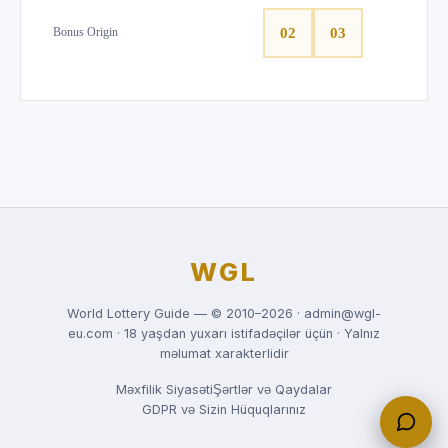
02
03
Bonus Origin
WGL
World Lottery Guide — © 2010–2026 · admin@wgl-
eu.com · 18 yaşdan yuxarı istifadəçilər üçün · Yalnız
məlumat xarakterlidir
Məxfilik Siyasəti
Şərtlər və Qaydalar
GDPR və Sizin Hüquqlarınız