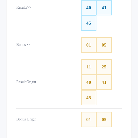
40
41
Results>>
45
01
05
Bonus>>
11
25
40
41
Result Origin
45
01
05
Bonus Origin