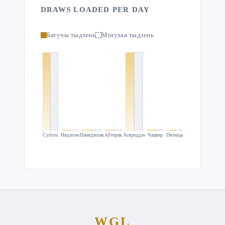
DRAWS LOADED PER DAY
Бягучы тыдзень
Мінулая тыдзень
Субота
Нядзелю
Панядзелак
Аўторак
Асяроддзе
Чацвер
Пятніца
WGL