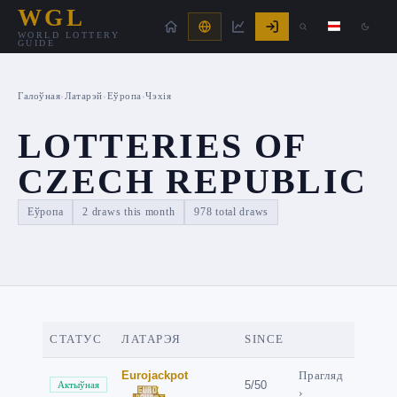
WGL
WORLD LOTTERY
GUIDE
Галоўная
›
Латарэй
›
Еўропа
›
Чэхія
LOTTERIES OF
CZECH REPUBLIC
Еўропа
2 draws this month
978 total draws
СТАТУС
ЛАТАРЭЯ
SINCE
Eurojackpot
Прагляд
5/50
Актыўная
›