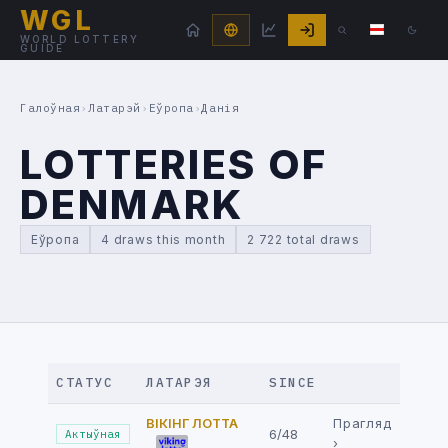
WGL
WORLD LOTTERY
GUIDE
Галоўная
›
Латарэй
›
Еўропа
›
Данія
LOTTERIES OF
DENMARK
Еўропа
4 draws this month
2 722 total draws
СТАТУС
ЛАТАРЭЯ
SINCE
ВІКІНГ ЛОТТА
Прагляд
6/48
Актыўная
›