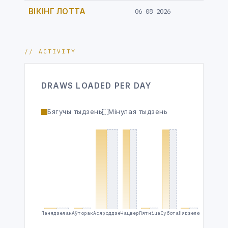
ВІКІНГ ЛОТТА
06 08 2026
// ACTIVITY
DRAWS LOADED PER DAY
Бягучы тыдзень
Мінулая тыдзень
Панядзелак
Аўторак
Асяроддзе
Чацвер
Пятніца
Субота
Нядзелю