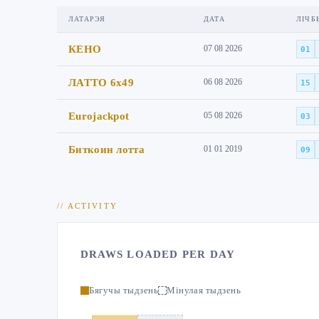
ЛАТАРЭЯ
ДАТА
ЛІЧБ
КЕНО
07 08 2026
01
ЛАТТО 6x49
06 08 2026
15
Eurojackpot
05 08 2026
03
Биткоин лотта
01 01 2019
09
// ACTIVITY
DRAWS LOADED PER DAY
Бягучы тыдзень
Мінулая тыдзень