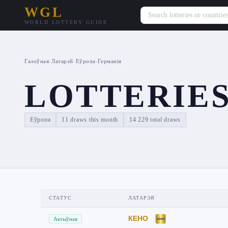
WGL
WORLD LOTTERY GUIDE
Галоўная
›
Латарэй
›
Еўропа
›
Германія
LOTTERIE
Еўропа
11 draws this month
14 229 total draws
СТАТУС
ЛАТАРЭЯ
КЕНО
Актыўная