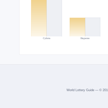
Субота
Нядзелю
World Lottery Guide — © 20