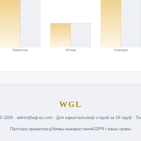
Панядзелак
Аўторак
Асяроддзе
WGL
10–2026 · admin@wgl-eu.com · Для карыстальнікаў старэй за 18 гадоў · Т
Палітыка прыватнасці
Умовы выкарыстання
GDPR і вашы правы