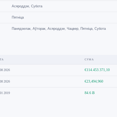
Асяроддзе, Субота
Пятніца
Панядзелак, Аўторак, Асяроддзе, Чацвер, Пятніца, Субота
ТА
СУМА
€114.453.371,10
 08 2026
€23,494,960
 08 2026
84.6 Ƀ
 01 2019