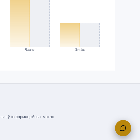
Чацвер
Пятніца
олькі ў інфармацыйных мэтах