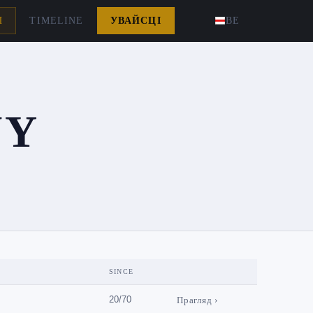
Ы
TIMELINE
УВАЙСЦІ
BE
NY
SINCE
20/70
Прагляд ›