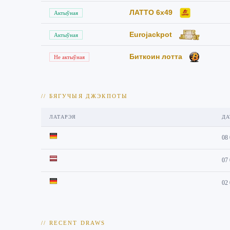
ЛАТТО 6x49
Актыўная
Eurojackpot
Актыўная
Биткоин лотта
Не актыўная
// БЯГУЧЫЯ ДЖЭКПОТЫ
ЛАТАРЭЯ
ДА
08
07
02
// RECENT DRAWS