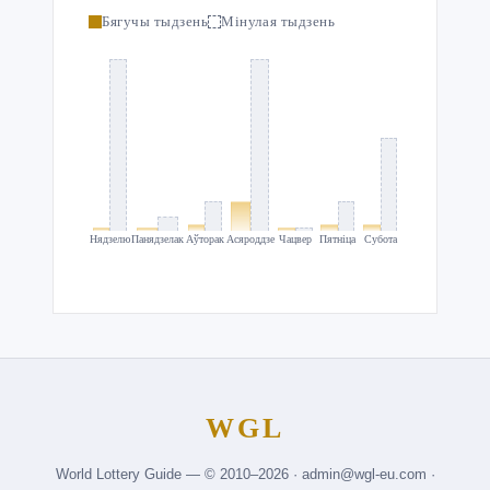
Бягучы тыдзень
Мінулая тыдзень
Нядзелю
Панядзелак
Аўторак
Асяроддзе
Чацвер
Пятніца
Субота
WGL
World Lottery Guide — © 2010–2026 · admin@wgl-eu.com ·