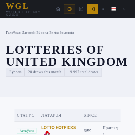
WGL
WORLD LOTTERY
GUIDE
Галоўная
›
Латарэй
›
Еўропа
›
Вялікабрытанія
LOTTERIES OF
UNITED KINGDOM
Еўропа
20 draws this month
19 997 total draws
СТАТУС
ЛАТАРЭЯ
SINCE
LOTTO HOTPICKS
Прагляд
6/59
Актыўная
›