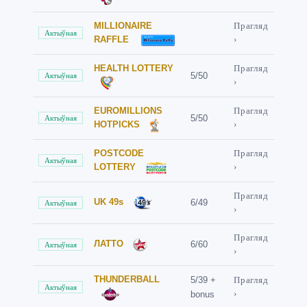
MILLIONAIRE
Прагляд
Актыўная
RAFFLE
›
HEALTH LOTTERY
Прагляд
5/50
Актыўная
›
EUROMILLIONS
Прагляд
5/50
Актыўная
HOTPICKS
›
POSTCODE
Прагляд
Актыўная
LOTTERY
›
Прагляд
UK 49s
6/49
Актыўная
›
Прагляд
ЛАТТО
6/60
Актыўная
›
THUNDERBALL
5/39 +
Прагляд
Актыўная
bonus
›