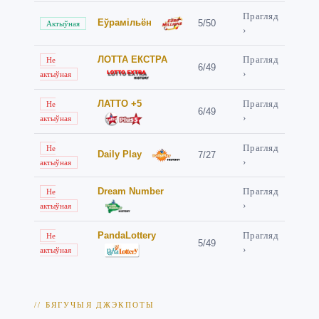
Прагляд
Еўрамільён
5/50
Актыўная
›
ЛОТТА ЕКСТРА
Прагляд
Не
6/49
›
актыўная
ЛАТТО +5
Прагляд
Не
6/49
›
актыўная
Прагляд
Не
Daily Play
7/27
›
актыўная
Dream Number
Прагляд
Не
›
актыўная
PandaLottery
Прагляд
Не
5/49
›
актыўная
// БЯГУЧЫЯ ДЖЭКПОТЫ