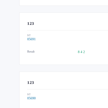
123
NT
05691
Result
8 4 2
123
NT
05690