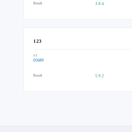
Result
3 8 4
123
NT
05689
Result
5 9 2