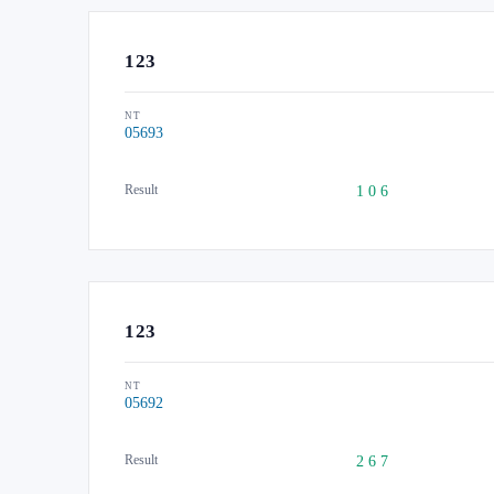
123
NT
05693
Result
1 0 6
123
NT
05692
Result
2 6 7