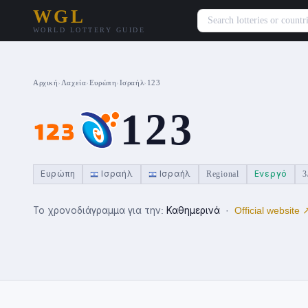
WGL
WORLD LOTTERY GUIDE
Αρχική
›
Λαχεία
›
Ευρώπη
›
Ισραήλ
›
123
123
Ευρώπη
Ισραήλ
Ισραήλ
Regional
Ενεργό
3
Το χρονοδιάγραμμα για την:
Καθημερινά
·
Official website 