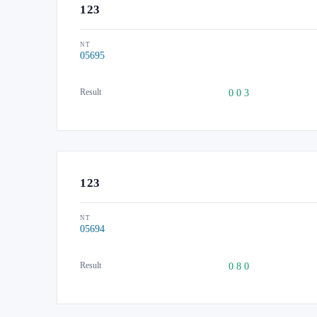
123
NT
05695
Result
0 0 3
123
NT
05694
Result
0 8 0