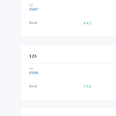
NT
05697
Result
6 4 2
123
NT
05696
Result
7 5 6