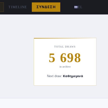
TIMELINE
ΣΎΝΔΕΣΗ
EL
TOTAL DRAWS
5 698
in archive
Next draw:
Καθημερινά