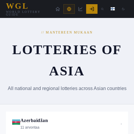
WGL
WORLD LOTTERY
GUIDE
// MANTEREEN MUKAAN
LOTTERIES OF
ASIA
All national and regional lotteries across Asian countries
Azerbaidžan
›
11 arvontaa