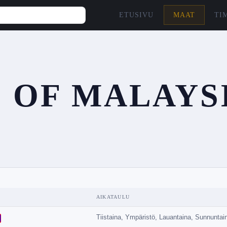
ETUSIVU
MAAT
TI
 OF MALAYS
AIKATAULU
Tiistaina, Ympäristö, Lauantaina, Sunnuntai