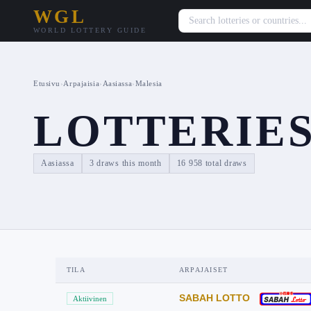
WGL
WORLD LOTTERY GUIDE
Etusivu
›
Arpajaisia
›
Aasiassa
›
Malesia
LOTTERIES
Aasiassa
3 draws this month
16 958 total draws
TILA
ARPAJAISET
SABAH LOTTO
Aktiivinen