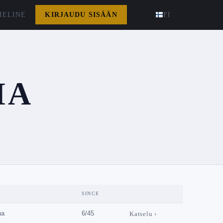
MELINE
KIRJAUDU SISÄÄN
FI
IA
SINCE
na
6/45
Katselu ›