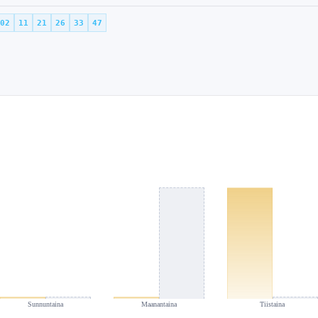
02
11
21
26
33
47
Sunnuntaina
Maanantaina
Tiistaina