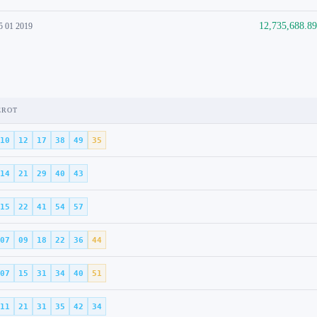
12,735,688.8
5 01 2019
EROT
10
12
17
38
49
35
14
21
29
40
43
15
22
41
54
57
07
09
18
22
36
44
07
15
31
34
40
51
11
21
31
35
42
34