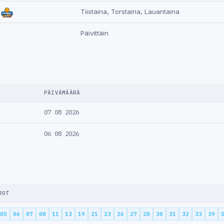
Tiistaina, Torstaina, Lauantaina
Päivittäin
PÄIVÄMÄÄRÄ
07 08 2026
06 08 2026
ROT
05
06
07
08
11
13
19
21
23
26
27
28
30
31
32
33
39