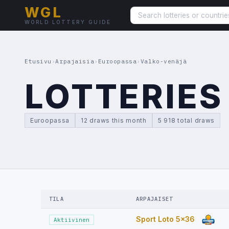
WGL
WORLD LOTTERY GUIDE
Etusivu
›
Arpajaisia
›
Euroopassa
›
Valko-venäjä
LOTTERIES
Euroopassa
12 draws this month
5 918 total draws
TILA
ARPAJAISET
Sport Loto 5x36
Aktiivinen