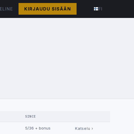
ELINE
KIRJAUDU SISÄÄN
FI
SINCE
5/36 + bonus
Katselu ›