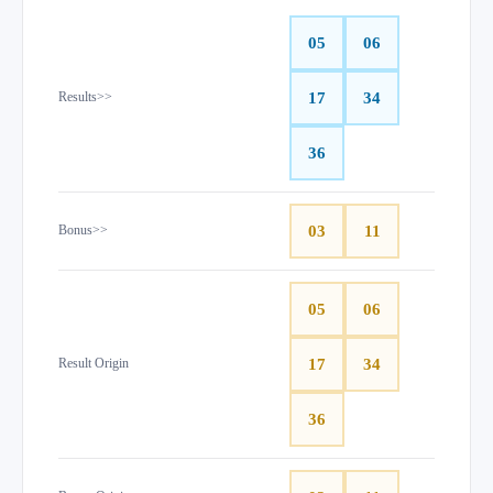
05
06
17
34
Results>>
36
03
11
Bonus>>
05
06
17
34
Result Origin
36