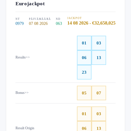
Eurojackpot
JACKPOT
NT
PÄIVÄMÄÄRÄ
ND
14 08 2026 - €32,658,025
0979
07 08 2026
063
01
03
06
13
Results>>
23
05
07
Bonus>>
01
03
06
13
Result Origin