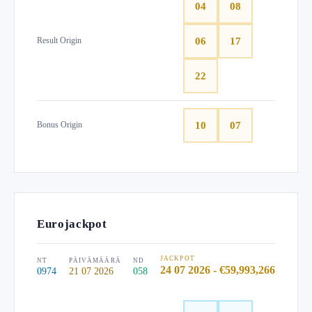
04
08
06
17
Result Origin
22
10
07
Bonus Origin
Eurojackpot
JACKPOT
NT
PÄIVÄMÄÄRÄ
ND
24 07 2026 - €59,993,266
0974
21 07 2026
058