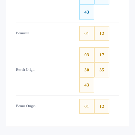
43
01
12
Bonus>>
03
17
30
35
Result Origin
43
01
12
Bonus Origin