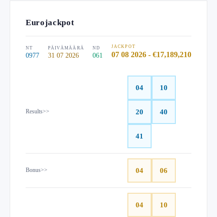
Eurojackpot
JACKPOT
NT
PÄIVÄMÄÄRÄ
ND
07 08 2026 - €17,189,210
0977
31 07 2026
061
04
10
20
40
Results>>
41
04
06
Bonus>>
04
10