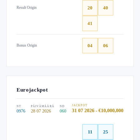
20
40
Result Origin
41
04
06
Bonus Origin
Eurojackpot
JACKPOT
NT
PÄIVÄMÄÄRÄ
ND
31 07 2026 - €10,000,000
0976
28 07 2026
060
11
25