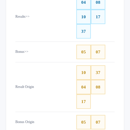
04
08
10
17
Results>>
37
05
07
Bonus>>
10
37
04
08
Result Origin
17
05
07
Bonus Origin