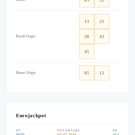
13
25
28
42
Result Origin
45
05
12
Bonus Origin
Eurojackpot
NT
PÄIVÄMÄÄRÄ
ND