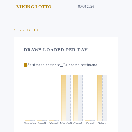
VIKING LOTTO
06 08 2026
// ACTIVITY
DRAWS LOADED PER DAY
Settimana corrente
La scorsa settimana
Domenica
Lunedi
Martedì
Mercoledì
Giovedi
Venerdì
Sabato