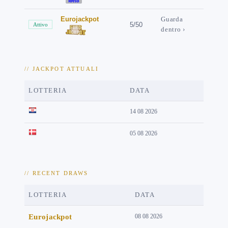
Eurojackpot
Guarda
5/50
Attivo
dentro ›
// JACKPOT ATTUALI
LOTTERIA
DATA
14 08 2026
05 08 2026
// RECENT DRAWS
LOTTERIA
DATA
Eurojackpot
08 08 2026