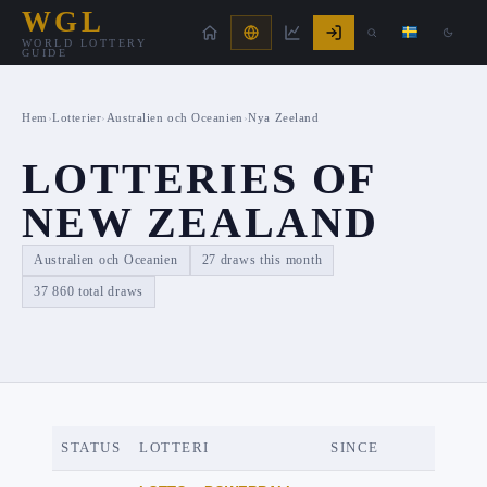
WGL
WORLD LOTTERY
GUIDE
Hem
›
Lotterier
›
Australien och Oceanien
›
Nya Zeeland
LOTTERIES OF
NEW ZEALAND
Australien och Oceanien
27 draws this month
37 860 total draws
STATUS
LOTTERI
SINCE