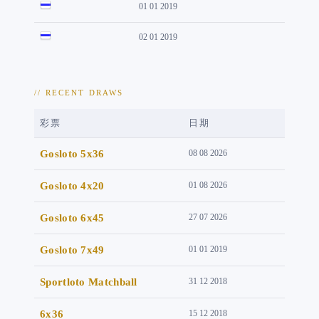
01 01 2019
02 01 2019
// RECENT DRAWS
彩票
日期
Gosloto 5x36
08 08 2026
Gosloto 4x20
01 08 2026
Gosloto 6x45
27 07 2026
Gosloto 7x49
01 01 2019
Sportloto Matchball
31 12 2018
6x36
15 12 2018