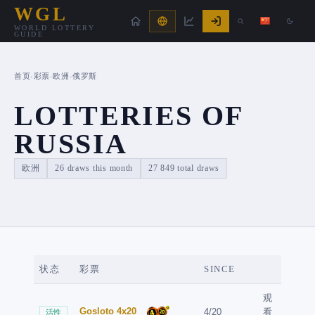
WGL
WORLD LOTTERY
GUIDE
首页
›
彩票
›
欧洲
›
俄罗斯
LOTTERIES OF
RUSSIA
欧洲
26 draws this month
27 849 total draws
状态
彩票
SINCE
观
Gosloto 4x20
4/20
看
活性