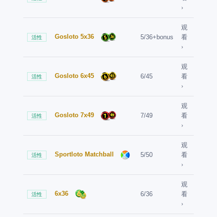
›
观
Gosloto 5x36
5/36+bonus
看
活性
›
观
Gosloto 6x45
6/45
看
活性
›
观
Gosloto 7x49
7/49
看
活性
›
观
Sportloto Matchball
5/50
看
活性
›
观
6x36
6/36
看
活性
›