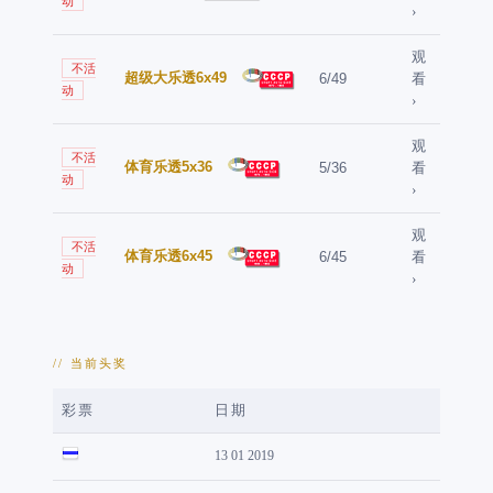
动
›
观
不活
超级大乐透6x49
6/49
看
动
›
观
不活
体育乐透5x36
5/36
看
动
›
观
不活
体育乐透6x45
6/45
看
动
›
// 当前头奖
彩票
日期
13 01 2019