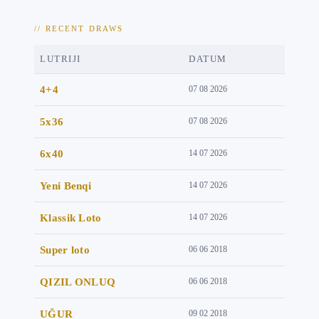
// RECENT DRAWS
LUTRIJI
DATUM
4+4
07 08 2026
5x36
07 08 2026
6x40
14 07 2026
Yeni Benqi
14 07 2026
Klassik Loto
14 07 2026
Super loto
06 06 2018
QIZIL ONLUQ
06 06 2018
UĞUR
09 02 2018