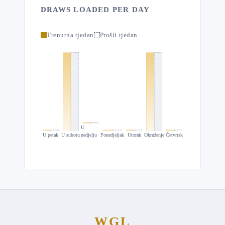
DRAWS LOADED PER DAY
Trenutna tjedan
Prošli tjedan
U
U petak
U subotu
nedjelju
Ponedjeljak
Utorak
Okruženje
Četvrtak
WGL