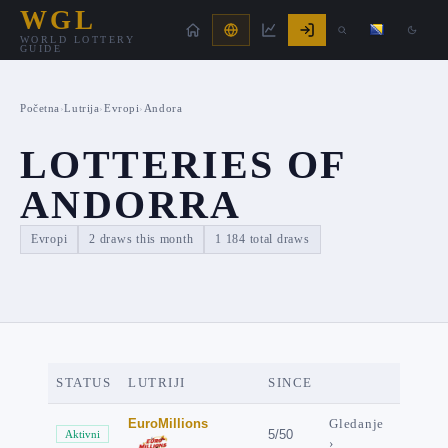
WGL
WORLD LOTTERY
GUIDE
Početna
›
Lutrija
›
Evropi
›
Andora
LOTTERIES OF
ANDORRA
Evropi
2 draws this month
1 184 total draws
STATUS
LUTRIJI
SINCE
EuroMillions
Gledanje
5/50
Aktivni
›