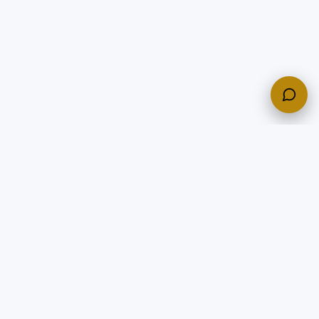
150+
50+
5
LOTTÓ
ORSZÁG
KONTINENSEK
DAILY
FREE
FRISSÍTVE
ALAP HOZZÁFÉRÉS