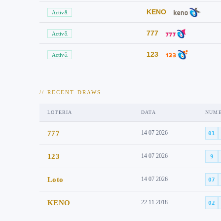
KENO
Activă
777
Activă
123
Activă
// RECENT DRAWS
LOTERIA
DATA
NUM
777
14 07 2026
01
123
14 07 2026
9
Loto
14 07 2026
07
KENO
22 11 2018
02