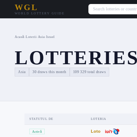
WGL
WORLD LOTTERY GUIDE
Acasă
›
Loterii
›
Asia
›
Israel
LOTTERIES
Asia
30 draws this month
109 329 total draws
STATUTUL DE
LOTERIA
Loto
Activă