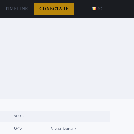
TIMELINE
CONECTARE
RO
SINCE
6/45
Vizualizarea ›