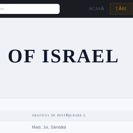
ACASĂ
ȚĂRI
 OF ISRAEL
GRAFICUL DE DESFĂȘURARE A
Marți, Joi, Sâmbătă