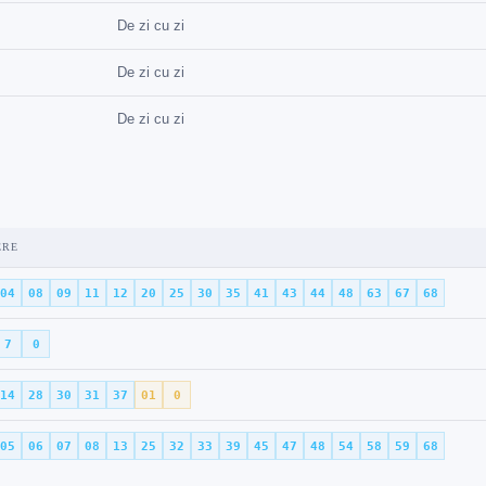
De zi cu zi
De zi cu zi
De zi cu zi
ERE
04
08
09
11
12
20
25
30
35
41
43
44
48
63
67
68
7
0
14
28
30
31
37
01
0
05
06
07
08
13
25
32
33
39
45
47
48
54
58
59
68