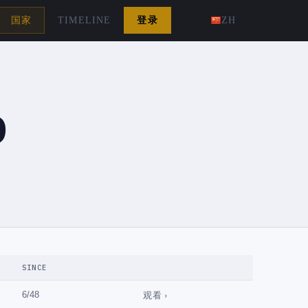
国家
TIMELINE
登录
ZH
D
SINCE
6/48
观看 ›