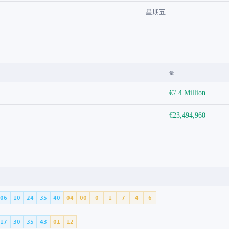
星期五
量
€7.4 Million
€23,494,960
06
10
24
35
40
04
00
0
1
7
4
6
17
30
35
43
01
12