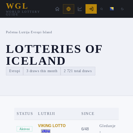
WGL
WORLD LOTTERY
GUIDE
Početna
›
Lutrija
›
Evropi
›
Island
LOTTERIES OF
ICELAND
Evropi
3 draws this month
2 721 total draws
STATUS
LUTRIJI
SINCE
VIKING LOTTO
Gledanje
6/48
Aktivni
›