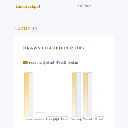
Eurojackpot
05 08 2026
// ACTIVITY
DRAWS LOADED PER DAY
Trenutna tjedan
Prošli tjedan
U
U subotu
nedjelju
Ponedjeljak
Utorak
Okruženje
Četvrtak
U petak