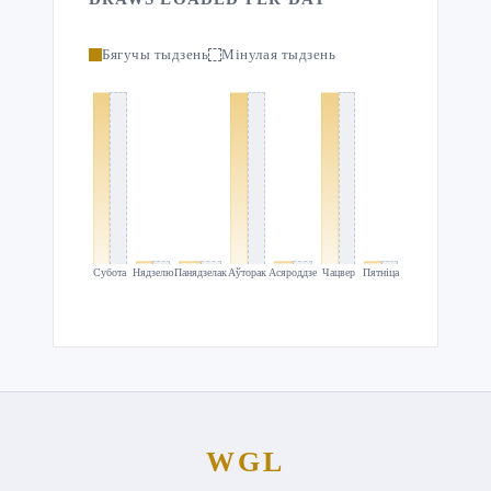
Бягучы тыдзень
Мінулая тыдзень
Субота
Нядзелю
Панядзелак
Аўторак
Асяроддзе
Чацвер
Пятніца
WGL