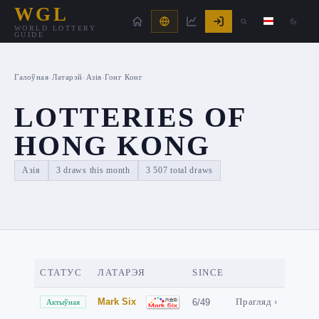
WGL
WORLD LOTTERY
GUIDE
Галоўная
›
Латарэй
›
Азія
›
Гонг Конг
LOTTERIES OF
HONG KONG
Азія
3 draws this month
3 507 total draws
СТАТУС
ЛАТАРЭЯ
SINCE
Mark Six
6/49
Прагляд ›
Актыўная