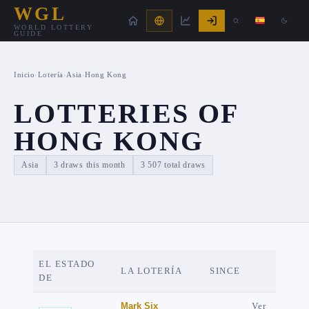
WGL
WORLD LOTTERY
GUIDE
Inicio
›
Lotería
›
Asia
›
Hong Kong
LOTTERIES OF
HONG KONG
Asia
3 draws this month
3 507 total draws
EL ESTADO
LA LOTERÍA
SINCE
DE
Mark Six
Ver