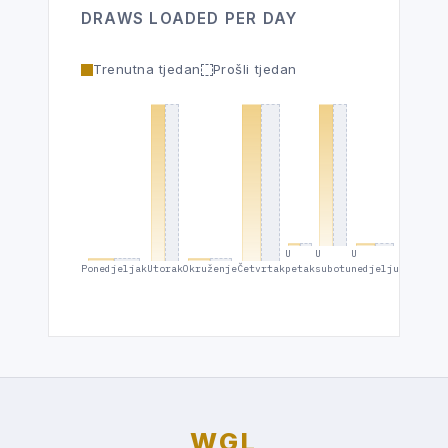
DRAWS LOADED PER DAY
Trenutna tjedan
Prošli tjedan
U
U
U
Ponedjeljak
Utorak
Okruženje
Četvrtak
petak
subotu
nedjelju
WGL