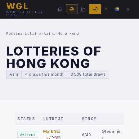
WGL
WORLD LOTTERY
GUIDE
Početna
›
Lutrija
›
Aziji
›
Hong Kong
LOTTERIES OF
HONG KONG
Aziji
4 draws this month
3 508 total draws
STATUS
LUTRIJI
SINCE
Mark Six
Gledanje
6/49
Aktivni
›